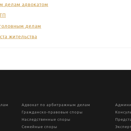
ым делам адвокатом
ДТП
уголовным делам
ста жительства
елам
Адвокат по арбитражным делам
Админи
Гражданско-правовые споры
Консул
Наследственные споры
Предста
Семейные споры
Экспер