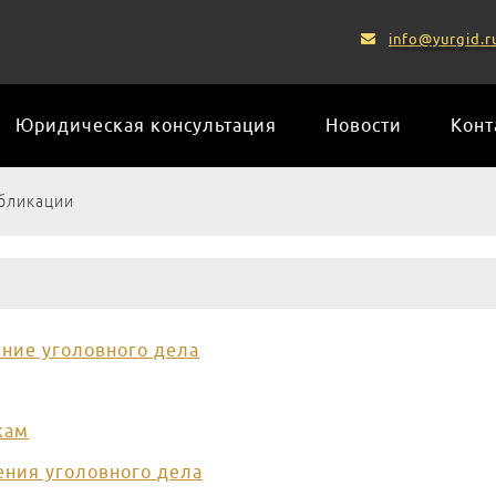
info@yurgid.r
Юридическая консультация
Новости
Конт
бликации
ние уголовного дела
кам
ния уголовного дела