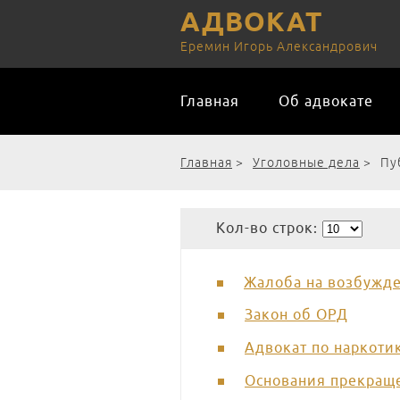
АДВОКАТ
Еремин Игорь Александрович
Главная
Об адвокате
Главная
>
Уголовные дела
>
Пу
Кол-во строк:
Жалоба на возбужде
Закон об ОРД
Адвокат по наркоти
Основания прекраще