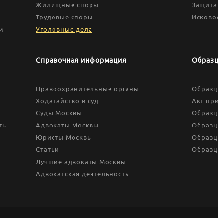
Жилищные споры
Защита
Трудовые споры
Исково
м
Уголовные дела
Справочная информация
Образц
Правоохранительные органы
Образц
Ходатайство в суд
Акт пр
Суды Москвы
Образц
ть
Адвокаты Москвы
Образц
Юристы Москвы
Образц
Статьи
Образц
Лучшие адвокаты Москвы
Адвокатская деятельность