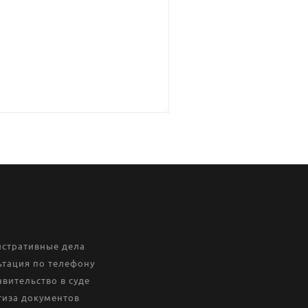
стративные дела
ьтация по телефону
вительство в суде
тиза документов