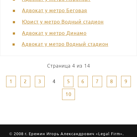
Адвокат у метро Беговая
Юрист у метро Водный стадион
Адвокат у метро Динамо
Адвокат у метро Водный стадион
Страница 4 из 14
1
2
3
4
5
6
7
8
9
10
© 2008 г. Еремин Игорь Александрович «Legal Firm».