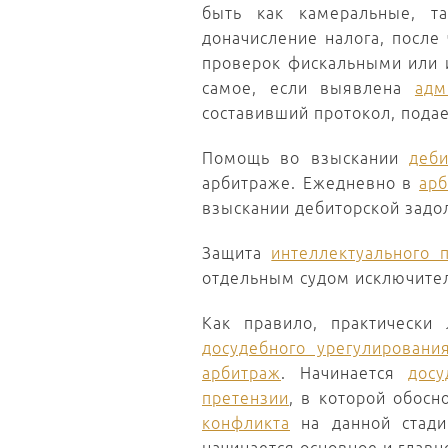
быть как камеральные, т
доначисление налога, после
проверок фискальными или 
самое, если выявлена
адм
составивший протокол, пода
Помощь во взыскании
деби
арбитраже. Ежедневно в
ар
взыскании дебиторской задо
Защита
интеллектуального 
отдельным судом исключител
Как правило, практически
досудебного урегулировани
арбитраж
. Начинается
досу
претензии
, в которой обосн
конфликта
на данной стади