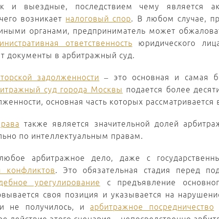
ак и выездные, последствием чему является а
 чего возникает
налоговый спор
. В любом случае, п
иными органами, предприниматель может обжаловать
инистративная ответственность
юридического лица
ет документы в арбитражный суд.
торской задолженности
– это основная и самая б
битражный суд города Москвы
подается более десят
лженности, основная часть которых рассматривается
права
также является значительной долей арбитра
ьно по интеллектуальным правам.
 любое арбитражное дело, даже с государственн
я конфликтов
. Это обязательная стадия перед п
дебное урегулирование
с предъявление основно
овывается своя позиция и указывается на нарушени
и не получилось, и
арбитражное посредничество
н