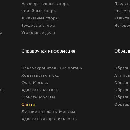
Наследственные споры
Предста
Семейные споры
Экспер
Жилищные споры
Защита
Трудовые споры
Исково
м
Уголовные дела
Справочная информация
Образц
Правоохранительные органы
Образц
Ходатайство в суд
Акт пр
Суды Москвы
Образц
ть
Адвокаты Москвы
Образц
Юристы Москвы
Образц
Статьи
Образц
Лучшие адвокаты Москвы
Адвокатская деятельность