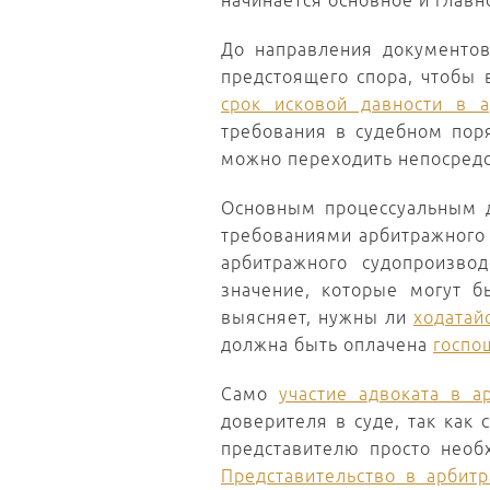
начинается основное и главн
До направления документо
предстоящего спора, чтобы 
срок исковой давности в 
требования в судебном пор
можно переходить непосредс
Основным процессуальным 
требованиями арбитражного 
арбитражного судопроизво
значение, которые могут 
выясняет, нужны ли
ходатай
должна быть оплачена
госпо
Само
участие адвоката в а
доверителя в суде, так как 
представителю просто необ
Представительство в арбит