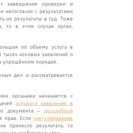
кт завершения проверки и
ри несогласии с результатами
 их результаты в суд. Тоже
, то в этом случае орган,
ольшая по объему услуга в
и тысяч исковых заявлений о
 в упрощённом порядке.
жных дел и рассматривается
ыми органами начинается с
одачей
искового заявления в
го документа –
досудебной
е прав. Если
урегулирование
е принесло результата, то