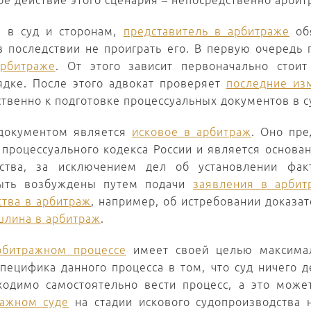
ое действие этого сценария – непосредственно арбит
в в суд и сторонам,
представитель в арбитраже
обя
в последствии не проиграть его. В первую очередь
арбитраже
. От этого зависит первоначально стои
ядке. После этого адвокат проверяет
последние из
твенно к подготовке процессуальных документов в с
документом является
исковое в арбитраж
. Оно пре
процессуального кодекса России и является основа
дства, за исключением дел об установлении фа
быть возбуждены путем подачи
заявления в арбит
ства в арбитраж
, например, об истребовании доказат
шлина в арбитраж
.
рбитражном процессе
имеет своей целью максимал
специфика данного процесса в том, что суд ничего д
ходимо самостоятельно вести процесс, а это может
ражном суде
на стадии искового судопроизводства н