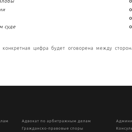
алобы
о
ии
о
о
м суде
о
, конкретная цифра будет оговорена между сторо
елам
Адвокат по арбитражным делам
Админи
Гражданско-правовые споры
Консул