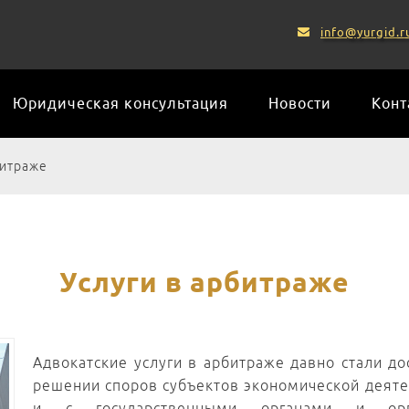
info@yurgid.r
Юридическая консультация
Новости
Конт
битраже
Услуги в арбитраже
Адвокатские услуги в арбитраже давно стали д
решении споров субъектов экономической деятел
и с государственными органами и ор