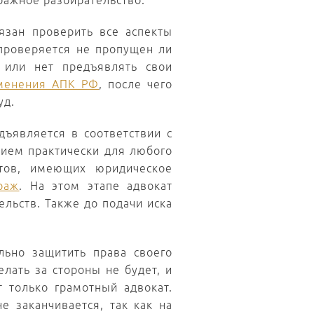
ражное разбирательство.
зан проверить все аспекты
 проверяется не пропущен ли
т или нет предъявлять свои
менения АПК РФ
, после чего
уд.
дъявляется в соответствии с
нием практически для любого
ктов, имеющих юридическое
раж
. На этом этапе адвокат
ельств. Также до подачи иска
ьно защитить права своего
елать за стороны не будет, и
 только грамотный адвокат.
е заканчивается, так как на